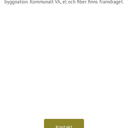
byggnation. Kommunalt VA, el och fiber finns framdraget.
Är du bostadsutvecklare eller byggare?
Välkommen att kontakta oss för mer info
om våra tankar och idéer.
Kontakt